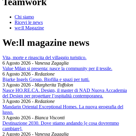
Teamwork
Chi siamo
Ricevi le news
we:ll Magazine
We:ll magazine news
Vita, morte e rinascita del villaggio turistico.
6 Agosto 2026
-
Vanessa Zagaglia
Value Milan si presenta: nasce la community per il tessile.
6 Agosto 2026
-
Redazione
Bjarke Ingels Group. Biofilia e spazi per tutti.
3 Agosto 2026
-
Margherita Toffolon
Nasce HO.RE.CA. Design, il master di NAD Nuova Accademia
del Design per progettare l’ospitalità contemporanea.
3 Agosto 2026
-
Redazione
Mandarin Oriental Exceptional Homes. La nuova geografia del
lusso.
3 Agosto 2026
-
Bianca Visconti
Destinazione 2030. Dove stiamo andando [e cosa dovremmo
cambiare].
2 Agosto 2026
-
Vanessa Zagaglia