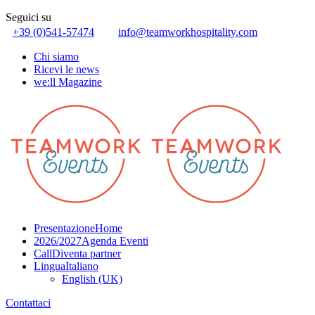
Seguici su
+39 (0)541-57474
info@teamworkhospitality.com
Chi siamo
Ricevi le news
we:ll Magazine
Presentazione
Home
2026/2027
Agenda Eventi
Call
Diventa partner
Lingua
Italiano
English (UK)
Contattaci