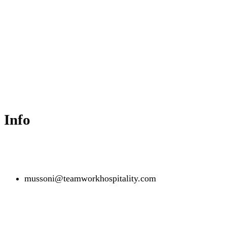
Partnerships & Event Operations Manager
Info
mussoni@teamworkhospitality.com